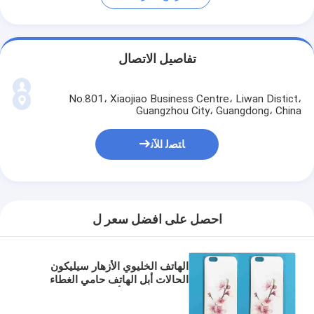
تفاصيل الاتصال
No.801، Xiaojiao Business Centre، Liwan Distict،
Guangzhou City، Guangdong، China
ﺎﺘﺼﻟ ﺍﻶﻧ
احصل على افضل سعر ل
الهاتف الخليوي الأزهار سيليكون
الحالات أبل الهاتف حامي الغطاء
الخلفي للقضية أعلى نسخة