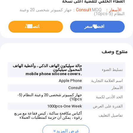
الغطاء الخلفي للقضية أعلى نسخة
الأسعار：Consult
MOQ：جهاز كمبيوتر شخصى 20 وعينة
النظام (5-10pcs)
افضل سعر
ﺎﺘﺼﻟ ﺍﻶﻧ
منتوج وصف
حالة سيليكون الهاتف الذكي ، وأغطية الهاتف
تسليط الضوء
المحمول سيليكون
,
mobile phone silicone covers
اسم العلامة التجارية
Apple Phone
الأسعار
Consult
جهاز كمبيوتر شخصى 20 وعينة النظام (5-
الحد الأدنى لكمية
10pcs)
القدرة على العرض
1000pcs-One Week
أكياس مكافحة ساكنة ، كيس فقاعة مع مربع
تفاصيل التغليف
رغوة ، يمكن أن حزمة كمتطلبات العملاء
عرض المزيد